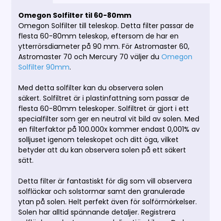
Omegon Solfilter til 60-80mm
Omegon Solfilter till teleskop. Detta filter passar de
flesta 60-80mm teleskop, eftersom de har en
ytterrörsdiameter på 90 mm.
För Astromaster 60,
Astromaster 70 och Mercury 70 väljer du
Omegon
Solfilter 90mm
.
Med detta solfilter kan du observera solen
säkert.
Solfiltret är i plastinfattning som passar de
flesta 60-80mm teleskoper.
Solfiltret är gjort i ett
specialfilter som ger en neutral vit bild av solen. Med
en filterfaktor på 100.000x kommer endast 0,001% av
solljuset igenom teleskopet och ditt öga, vilket
betyder att du kan observera solen på ett säkert
sätt.
Detta filter är fantastiskt för dig som vill observera
solfläckar och solstormar samt den granulerade
ytan på solen. Helt perfekt även för solförmörkelser.
Solen har alltid spännande detaljer. Registrera