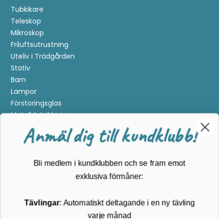
Tubkikare
Teleskop
Mikroskop
Friluftsutrustning
Uteliv i Trädgården
Stativ
Barn
Lampor
Förstoringsglas
Metalldetektering
Anmäl dig till kundklubb!
Guider
Mærker
Bli medlem i kundklubben och se fram emot
Kundservice
exklusiva förmåner:
Kontakta oss
Tävlingar
: Automatiskt deltagande i en ny tävling
Köpvillkor
varje månad
Returnering