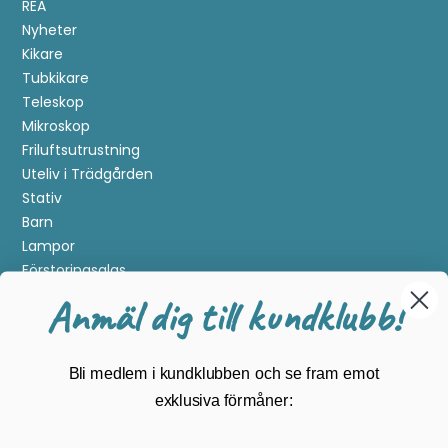
REA
Nyheter
Kikare
Tubkikare
Teleskop
Mikroskop
Friluftsutrustning
Uteliv i Trädgården
Stativ
Barn
Lampor
Förstoringsglas
Metalldetektering
Anmäl dig till kundklubb!
Guider
Mærker
Bli medlem i kundklubben och se fram emot
Kundservice
exklusiva förmåner:
Kontakta oss