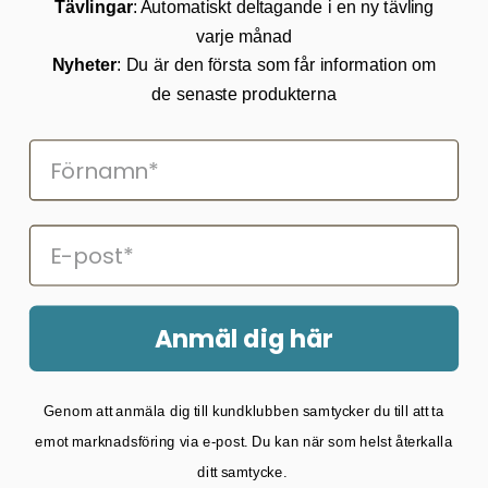
Tävlingar
: Automatiskt deltagande i en ny tävling
Köpvillkor
varje månad
Returnering
Cookies
Nyheter
: Du är den första som får information om
Om Kikkertland
de senaste produkterna
Prenumerera på vårt nyhetsbrev
ANMÄLAN NYHETSBREVET
Följ oss på Facebook
Anmäl dig här
2026 © Kikkertland.
Genom att anmäla dig till kundklubben samtycker du till att ta
Organisationsnummer: DK43080725
emot marknadsföring via e-post. Du kan när som helst återkalla
ditt samtycke.