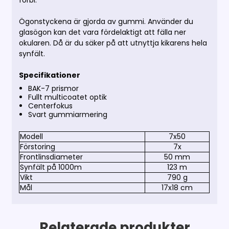
förbi.
Ögonstyckena är gjorda av gummi. Använder du
glasögon kan det vara fördelaktigt att fälla ner
okularen. Då är du säker på att utnyttja kikarens hela
synfält.
Specifikationer
BAK-7 prismor
Fullt multicoatet optik
Centerfokus
Svart gummiarmering
Modell
7x50
Förstoring
7x
Frontlinsdiameter
50 mm
Synfält på 1000m
123 m
Vikt
790 g
Mål
17x18 cm
Relaterade produkter