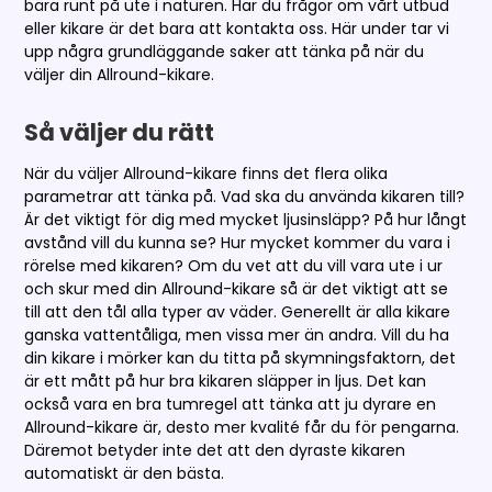
bära runt på ute i naturen. Har du frågor om vårt utbud
eller kikare är det bara att kontakta oss. Här under tar vi
upp några grundläggande saker att tänka på när du
väljer din Allround-kikare.
Så väljer du rätt
När du väljer Allround-kikare finns det flera olika
parametrar att tänka på. Vad ska du använda kikaren till?
Är det viktigt för dig med mycket ljusinsläpp? På hur långt
avstånd vill du kunna se? Hur mycket kommer du vara i
rörelse med kikaren? Om du vet att du vill vara ute i ur
och skur med din Allround-kikare så är det viktigt att se
till att den tål alla typer av väder. Generellt är alla kikare
ganska vattentåliga, men vissa mer än andra. Vill du ha
din kikare i mörker kan du titta på skymningsfaktorn, det
är ett mått på hur bra kikaren släpper in ljus. Det kan
också vara en bra tumregel att tänka att ju dyrare en
Allround-kikare är, desto mer kvalité får du för pengarna.
Däremot betyder inte det att den dyraste kikaren
automatiskt är den bästa.