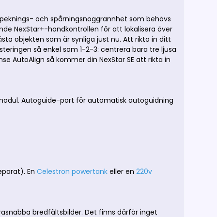
en peknings- och spårningsnoggrannhet som behövs
de NexStar+-handkontrollen för att lokalisera över
ta objekten som är synliga just nu. Att rikta in ditt
steringen så enkel som 1-2-3: centrera bara tre ljusa
ense AutoAlign så kommer din NexStar SE att rikta in
-modul. Autoguide-port för automatisk autoguidning
separat). En
C
elestron powertank
eller en
220v
asnabba bredfältsbilder. Det finns därför inget