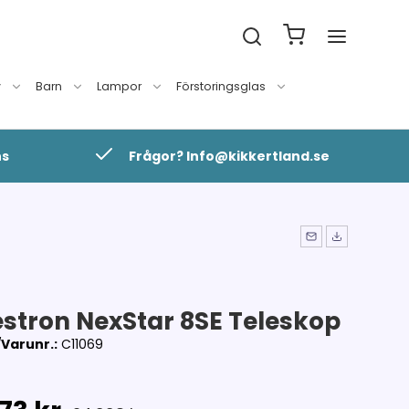
v
Barn
Lampor
Förstoringsglas
ns
Frågor? Info@kikkertland.se
estron NexStar 8SE Teleskop
Varunr.:
C11069