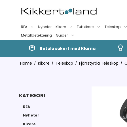
REA
Nyheter
Kikare
Tubkikare
Teleskop
Metalldetektering
Guider
Betala säkert med Klarna
Home
/
Kikare
/
Teleskop
/
Fjärrstyrda Teleskop
/
C
KATEGORI
REA
Nyheter
Kikare