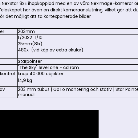
n NexStar 8SE ihopkopplad med en av våra NexImage-kameror om d
eleskopet har även en direkt kameraanslutning, vilket gör att du 
gör det möjligt att ta kortexponerade bilder
er
203mm
f/2032 f/10
25mm(81x)
480x (vid köp av extra okular)
Starpointer
"The Sky" level one - cd rom
kontrol
knap 40.000 objekter
14,9 kg
 av
203 mm tubus
| GoTo montering och stativ
| Star Point
manual