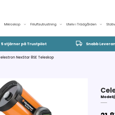
Mikroskop
Friluftsutrustning
Uteliv i Trädgården
Stati
5 stjärnor på Trustpilot
Snabb Levera
elestron NexStar 8SE Teleskop
Cel
Modell/