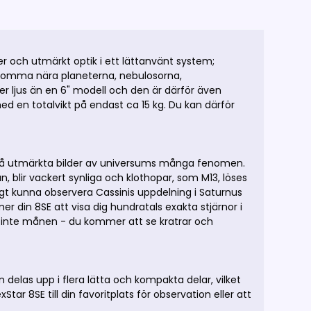
r och utmärkt optik i ett lättanvänt system;
ll komma nära planeterna, nebulosorna,
 ljus än en 6" modell och den är därför även
d en totalvikt på endast ca 15 kg. Du kan därför
 få utmärkta bilder av universums många fenomen.
, blir vackert synliga och klothopar, som M13, löses
gt kunna observera Cassinis uppdelning i Saturnus
 din 8SE att visa dig hundratals exakta stjärnor i
m inte månen - du kommer att se kratrar och
 delas upp i flera lätta och kompakta delar, vilket
ar 8SE till din favoritplats för observation eller att