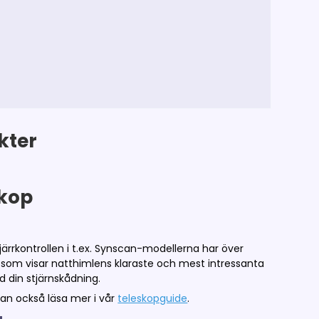
kter
skop
Fjärrkontrollen i t.ex. Synscan-modellerna har över
on som visar natthimlens klaraste och mest intressanta
 din stjärnskådning.
 kan också läsa mer i vår
teleskopguide
.