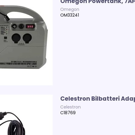
Omegon Powertank, 7A
Omegon
OM33241
Celestron Bilbatteri Ada
Celestron
C18769