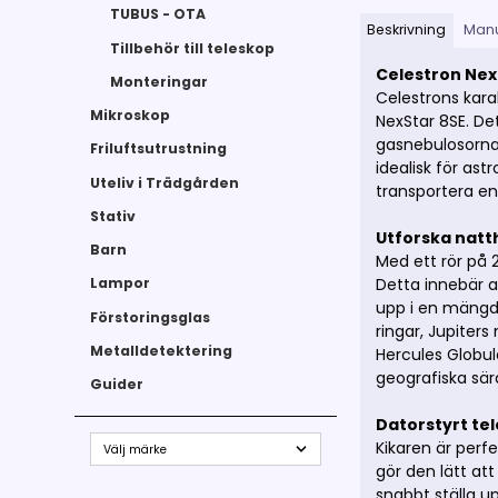
TUBUS - OTA
Beskrivning
Man
Tillbehör till teleskop
Celestron Nex
Monteringar
Celestrons kara
Mikroskop
NexStar 8SE. De
gasnebulosorna
Friluftsutrustning
idealisk för as
Uteliv i Trädgården
transportera en
Stativ
Utforska natt
Barn
Med ett rör på
Detta innebär a
Lampor
upp i en mängd 
Förstoringsglas
ringar, Jupiter
Metalldetektering
Hercules Globul
geografiska sär
Guider
Datorstyrt te
Kikaren är perf
gör den lätt att
snabbt ställa u