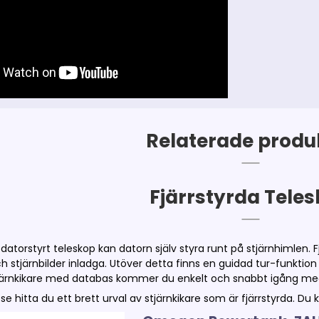
Relaterade produ
Fjärrstyrda Tele
/datorstyrt teleskop kan datorn själv styra runt på stjärnhimlen. 
ch stjärnbilder inladga. Utöver detta finns en guidad tur-funkti
tjärnkikare med databas kommer du enkelt och snabbt igång med
.se hitta du ett brett urval av stjärnkikare som är fjärrstyrda. Du