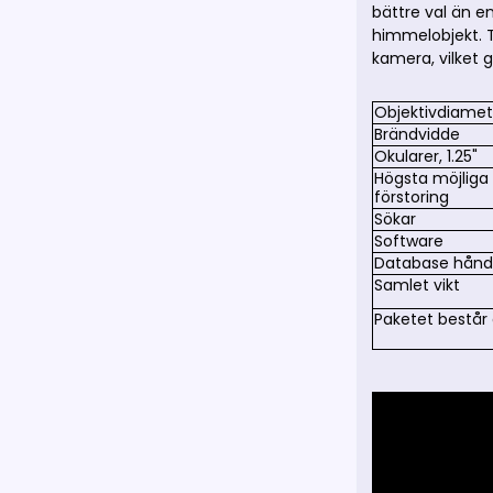
bättre val än e
himmelobjekt. T
kamera, vilket 
Objektivdiamet
Brändvidde
Okularer, 1.25"
Högsta möjliga
förstoring
Sökar
Software
Database hånd
Samlet vikt
Paketet består