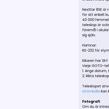
NexStar 8SE är
för att enkelt 
40 000 himmelska
teleskop är ock
föremål i okular
sig själv.
Hamnar:
RS-232 för styr
Kikaren har SKY 
Varje GOTO-tele
1. Ange datum, 
2. Rikta telesk
Teleskopet anvä
strömkälla
kan 
Fotografi
Om du är intres