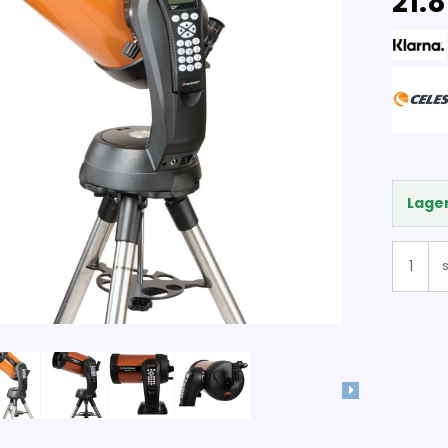
21.8
Lager
s