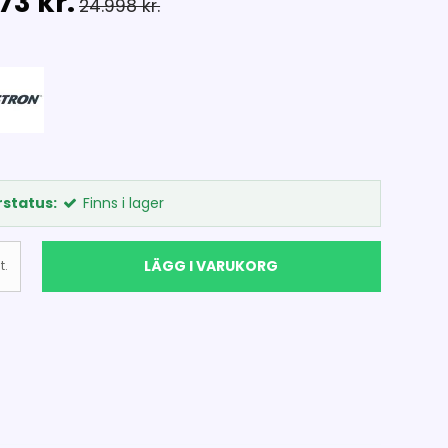
73 kr.
24.998 kr.
status:
Finns i lager
LÄGG I VARUKORG
t.