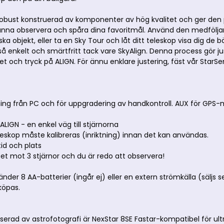
 robust konstruerad av komponenter av hög kvalitet och ger d
kunna observera och spåra dina favoritmål. Använd den medföljan
 objekt, eller ta en Sky Tour och låt ditt teleskop visa dig de bäs
så enkelt och smärtfritt tack vare SkyAlign. Denna process gör ju
et och tryck på ALIGN. För ännu enklare justering, fäst vår StarS
ning från PC och för uppgradering av handkontroll. AUX för GPS
ALIGN - en enkel väg till stjärnorna
skop måste kalibreras (inriktning) innan det kan användas.
tid och plats
opet mot 3 stjärnor och du är redo att observera!
nder 8 AA-batterier (ingår ej) eller en extern strömkälla (säljs 
köpas.
serad av astrofotografi är NexStar 8SE Fastar-kompatibel för ultr