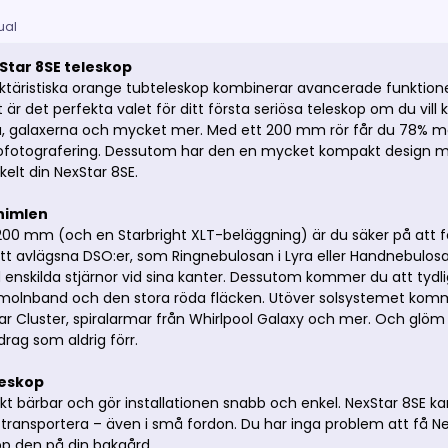
ual
Star 8SE teleskop
ktäristiska orange tubteleskop kombinerar avancerade funktione
t är det perfekta valet för ditt första seriösa teleskop om du vi
, galaxerna och mycket mer. Med ett 200 mm rör får du 78% mer
trofotografering. Dessutom har den en mycket kompakt design me
kelt din NexStar 8SE.
himlen
 200 mm (och en Starbright XLT-beläggning) är du säker på att
tt avlägsna DSO:er, som Ringnebulosan i Lyra eller Handnebulosan
enskilda stjärnor vid sina kanter. Dessutom kommer du att tydli
s molnband och den stora röda fläcken. Utöver solsystemet kommer
ar Cluster, spiralarmar från Whirlpool Galaxy och mer. Och glö
drag som aldrig förr.
leskop
ekt bärbar och gör installationen snabb och enkel. NexStar 8SE kan
 transportera – även i små fordon. Du har inga problem att få NexSt
pp den på din bakgård.