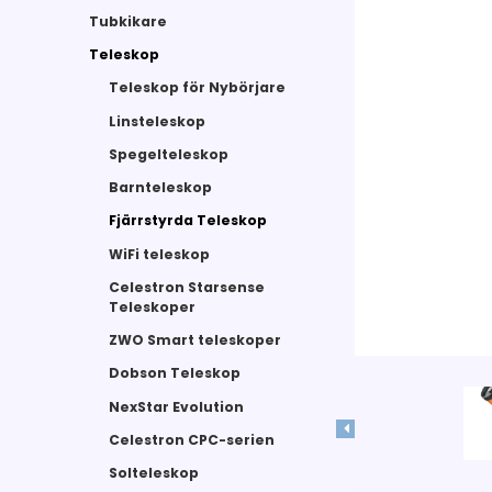
Tubkikare
Teleskop
Teleskop för Nybörjare
Linsteleskop
Spegelteleskop
Barnteleskop
Fjärrstyrda Teleskop
WiFi teleskop
Celestron Starsense
Teleskoper
ZWO Smart teleskoper
Dobson Teleskop
NexStar Evolution
Celestron CPC-serien
Solteleskop