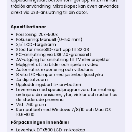
uppladdningsbart batteri som ger upp till 2 timmars
trådlös användning. Mikroskopet kan även användas
direkt via USB-anslutning till din dator.
Specifikationer
Förstoring: 20x-500x
Fokusering: Manuell (0-150 mm)
3,5" LCD-färgskärm
Stöd för microSD-kort upp till 32 GB
PC-anslutning via USB 2.0-gränssnitt
AV-utgång för anslutning till TV eller projektor
Möjlighet att ta bilder och spela in video
Automatisk exponering och vitbalans
8 vita LED-lampor med justerbar ljusstyrka
4x digital zoom
Uppladdningsbart Li-ion-batteri
Levereras med specialprogramvara för mätning
av linjära dimensioner, ytor, vinklar och radier hos
de studerade proverna
Vikt: 760 gram
Kompatibel med Windows 7/8/10 och Mac OS
10.6-10.10
Förpackningen innehåller
Levenhuk DTX500 LCD-mikroskop