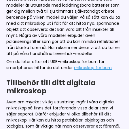
modeller är utrustade med laddningsbara batterier som
ger dig mellan två till sju timmars självständigt arbete
beroende på vilken modell du väljer. På så sätt kan du ta
med ditt mikroskop ut i fält för att hitta nya, spännande
objekt att observera: det kan vara allt från insekter till
mynt. Några av våra modeller erbjuder även
polariseringsfilter som gör att du kan minska reflektioner
från blanka föremål. Här rekommenderar vi att du tar en
titt på våra handhållna Levenhuk-modeller.
Om du letar efter ett USB-mikroskop för barn för
smartphones hittar du det under
mikroskop för barn
.
Tillbehör till ditt digitala
mikroskop
Även om mycket viktig utrustning ingår i våra digitala
mikroskop så finns det fortfarande vissa delar som vi
säljer separat. Därför erbjuder vi olika tillbehör till ditt
mikroskop. Här kan du hitta petriskålar, objektglas och
täckglas, som är viktiga när man observerar ett föremål.