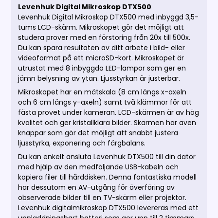
Levenhuk Digital Mikroskop DTX500
Levenhuk Digital Mikroskop DTX500 med inbyggd 3,5-
tums LCD-skärm. Mikroskopet gör det möjligt att
studera prover med en förstoring från 20x till 500x.
Du kan spara resultaten av ditt arbete i bild- eller
videoformat på ett microSD-kort. Mikroskopet är
utrustat med 8 inbyggda LED-lampor som ger en
jämn belysning av ytan. Ljusstyrkan är justerbar.
Mikroskopet har en mätskala (8 cm längs x-axeln
och 6 cm längs y-axeln) samt två klämmor för att
fästa provet under kameran. LCD-skärmen är av hög
kvalitet och ger kristallklara bilder. Skärmen har även
knappar som gör det möjligt att snabbt justera
ljusstyrka, exponering och färgbalans.
Du kan enkelt ansluta Levenhuk DTX500 till din dator
med hjälp av den medföljande USB-kabeln och
kopiera filer till hårddisken. Denna fantastiska modell
har dessutom en AV-utgång för överföring av
observerade bilder till en TV-skärm eller projektor.
Levenhuk digitalmikroskop DTX500 levereras med ett