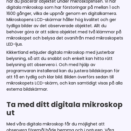
när du placerar objektet under mikroskoplinsen. Vi har
digitala mikroskop som har förstoringar på mellan 1 och
1600 gånger, vilka de uppnår genom en digitalkamera.
Mikroskopens LCD-skärmar håller hög kvalitet och ger
tydliga bilder av det observerade objektet. Allt du
behöver göra är att säkra objektet med två klämmor på
mikroskopet och belysa det ovanifrån med mikroskopets
LED-ljus.
Kikkertland erbjuder digitala mikroskop med justerbar
belysning, så att du snabbt och enkelt kan hitta rätt
belysning att observera i. Och med hjälp av
programvaran installerad kan du justera bildskärpan för
att få en tydlig och klar bild. Bilden överförs sedan till
mikroskopets LCD-skärm, och kan samtidigt visas på alla
externa bildskärmar.
Ta med ditt digitala mikroskop
ut
Med våra digitala mikroskop får du möjlighet att
observera föremål både hemma och i naturen. Våra