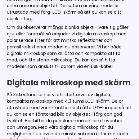
ännu närmare objektet. Dessutom är våra modeller
utrustade med färg-LCD-skärm så att du kan se ditt
objekt i färg.
Om du observerar många blanka objekt - vare sig gäller
djur eller föremål, så erbjuder vi digitala mikroskop med
polariserade filter för att minska reflektioner och
parasitreflektioner medan du observerar. Vi har både
digitala mikroskop som är lätta och kompakta att ta
med, och lite större mikroskop. Du kan också hitta
modeller som ansluts till datorn via en USB-kabel.
Digitala mikroskop med skärm
På Kikkertland.se har vi ett stort urval av digitala,
kompakta mikroskop med 4,3 tums LCD-skärm. De är
utrustade med zoomfunktion och åtta LED-lampor så att
du kan se en förstorad bild av objektet i färg och god
kvalitet. Här hittar du populära märken som Levenhuk
och Omegon. Med våra digitala mikroskop får du
möjlighet att se även de minsta sakerna i stor mätskala