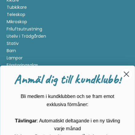
Kikare
Tubkikare
Teleskop
Mikroskop
Friluftsutrustning
Uteliv i Trädgården
Stativ
Barn
Lampor
Förstoringsglas
Metalldetektering
Anmäl dig till kundklubb!
Guider
Mærker
Bli medlem i kundklubben och se fram emot
Kundservice
exklusiva förmåner:
Kontakta oss
Tävlingar
: Automatiskt deltagande i en ny tävling
Köpvillkor
varje månad
Returnering