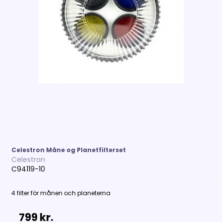
Celestron Måne og Planetfilterset
Celestron
C94119-10
4 filter för månen och planeterna
799 kr.