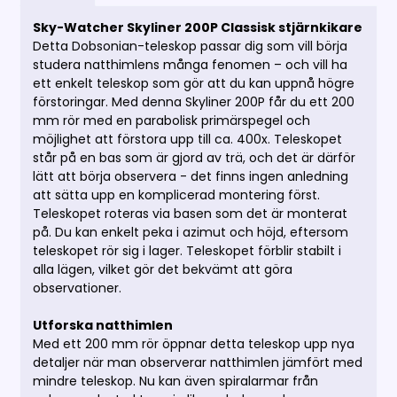
Sky-Watcher Skyliner 200P Classisk stjärnkikare
Detta Dobsonian-teleskop passar dig som vill börja
studera natthimlens många fenomen – och vill ha
ett enkelt teleskop som gör att du kan uppnå högre
förstoringar. Med denna Skyliner 200P får du ett 200
mm rör med en parabolisk primärspegel och
möjlighet att förstora upp till ca. 400x. Teleskopet
står på en bas som är gjord av trä, och det är därför
lätt att börja observera - det finns ingen anledning
att sätta upp en komplicerad montering först.
Teleskopet roteras via basen som det är monterat
på. Du kan enkelt peka i azimut och höjd, eftersom
teleskopet rör sig i lager. Teleskopet förblir stabilt i
alla lägen, vilket gör det bekvämt att göra
observationer.
Utforska natthimlen
Med ett 200 mm rör öppnar detta teleskop upp nya
detaljer när man observerar natthimlen jämfört med
mindre teleskop. Nu kan även spiralarmar från