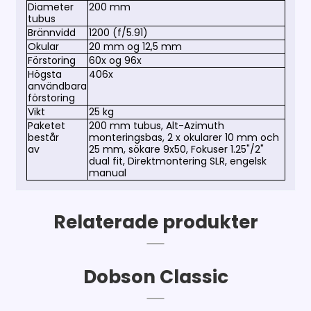
Diameter
200 mm
tubus
Brännvidd
1200 (f/5.91)
Okular
20 mm og 12,5 mm
Förstoring
60x og 96x
Högsta
406x
användbara
förstoring
Vikt
25 kg
Paketet
200 mm tubus, Alt-Azimuth
består
monteringsbas, 2 x okularer 10 mm och
av
25 mm, sökare 9x50, Fokuser 1.25"/2"
dual fit, Direktmontering SLR, engelsk
manual
Relaterade produkter
Dobson Classic