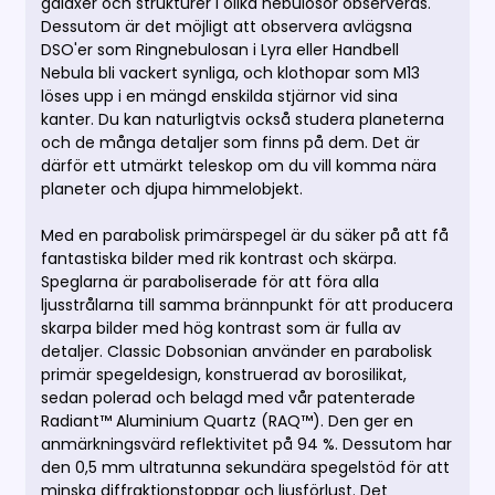
galaxer och strukturer i olika nebulosor observeras.
Dessutom är det möjligt att observera avlägsna
DSO'er som Ringnebulosan i Lyra eller Handbell
Nebula bli vackert synliga, och klothopar som M13
löses upp i en mängd enskilda stjärnor vid sina
kanter. Du kan naturligtvis också studera planeterna
och de många detaljer som finns på dem. Det är
därför ett utmärkt teleskop om du vill komma nära
planeter och djupa himmelobjekt.
Med en parabolisk primärspegel är du säker på att få
fantastiska bilder med rik kontrast och skärpa.
Speglarna är paraboliserade för att föra alla
ljusstrålarna till samma brännpunkt för att producera
skarpa bilder med hög kontrast som är fulla av
detaljer. Classic Dobsonian använder en parabolisk
primär spegeldesign, konstruerad av borosilikat,
sedan polerad och belagd med vår patenterade
Radiant™ Aluminium Quartz (RAQ™). Den ger en
anmärkningsvärd reflektivitet på 94 %. Dessutom har
den 0,5 mm ultratunna sekundära spegelstöd för att
minska diffraktionstoppar och ljusförlust. Det