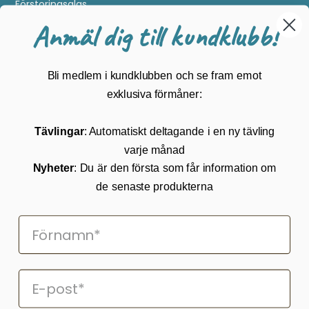
Förstoringsglas
Metalldetektering
Anmäl dig till kundklubb!
Guider
Mærker
Bli medlem i kundklubben och se fram emot
Kundservice
exklusiva förmåner:
Kontakta oss
Tävlingar
: Automatiskt deltagande i en ny tävling
Köpvillkor
varje månad
Returnering
Cookies
Nyheter
: Du är den första som får information om
Om Kikkertland
de senaste produkterna
Prenumerera på vårt nyhetsbrev
ANMÄLAN NYHETSBREVET
Följ oss på Facebook