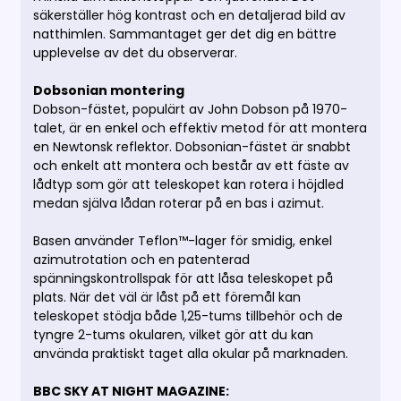
säkerställer hög kontrast och en detaljerad bild av
natthimlen. Sammantaget ger det dig en bättre
upplevelse av det du observerar.
Dobsonian montering
Dobson-fästet, populärt av John Dobson på 1970-
talet, är en enkel och effektiv metod för att montera
en Newtonsk reflektor. Dobsonian-fästet är snabbt
och enkelt att montera och består av ett fäste av
lådtyp som gör att teleskopet kan rotera i höjdled
medan själva lådan roterar på en bas i azimut.
Basen använder Teflon™-lager för smidig, enkel
azimutrotation och en patenterad
spänningskontrollspak för att låsa teleskopet på
plats. När det väl är låst på ett föremål kan
teleskopet stödja både 1,25-tums tillbehör och de
tyngre 2-tums okularen, vilket gör att du kan
använda praktiskt taget alla okular på marknaden.
BBC SKY AT NIGHT MAGAZINE: