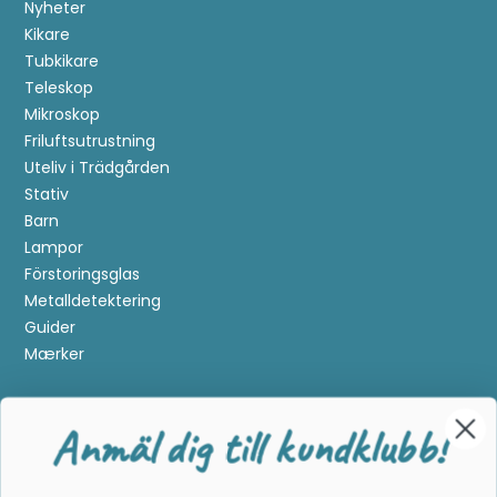
Nyheter
Kikare
Tubkikare
Teleskop
Mikroskop
Friluftsutrustning
Uteliv i Trädgården
Stativ
Barn
Lampor
Förstoringsglas
Metalldetektering
Anmäl dig till kundklubb!
Guider
Mærker
Bli medlem i kundklubben och se fram emot
Kundservice
exklusiva förmåner:
Kontakta oss
Tävlingar
: Automatiskt deltagande i en ny tävling
Köpvillkor