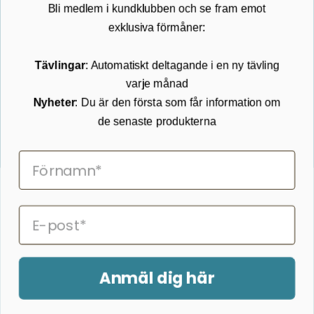
varje månad
Returnering
Cookies
Nyheter
: Du är den första som får information om
Om Kikkertland
de senaste produkterna
Prenumerera på vårt nyhetsbrev
ANMÄLAN NYHETSBREVET
Följ oss på Facebook
Anmäl dig här
2026 © Kikkertland.
Genom att anmäla dig till kundklubben samtycker du till att ta
Organisationsnummer: DK43080725
emot marknadsföring via e-post. Du kan när som helst återkalla
ditt samtycke.