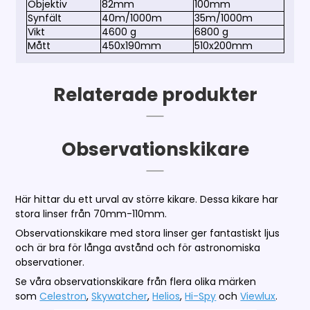
Objektiv
82mm
100mm
Synfält
40m/1000m
35m/1000m
Vikt
4600 g
6800 g
Mått
450x190mm
510x200mm
Relaterade produkter
Observationskikare
Här hittar du ett urval av större kikare. Dessa kikare har
stora linser från 70mm-110mm.
Observationskikare med stora linser ger fantastiskt ljus
och är bra för långa avstånd och för astronomiska
observationer.
Se våra observationskikare från flera olika märken
som
Celestron
,
Skywatcher
,
Helios
,
Hi-Spy
och
Viewlux
.