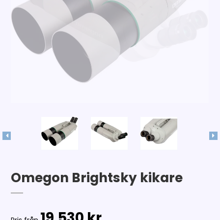
Omegon Brightsky kikare
19.530 kr.