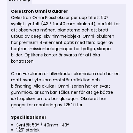
Celestron Omni Okularer
Celestron Omni Plossl okular ger upp till ett 50º
synligt synfält (43 º för 40 mm okularet), perfekt för
att observera månen, planeterna och ett brett
utbud av deep-sky himmelobjekt. Omni-okularen
har premium 4-element optik med flera lager av
högtransmissionbeläggningar för tydliga, skarpa
bilder. Optikens kanter är svarta för att öka
kontrasten.
Omni-okularen är tillverkade i aluminium och har en
matt svart yta som motstår reflektion och
bländning. Alla okular i Omni-serien har en svart
gummiokular som kan fällas ner för att ge bättre
iakttagelser om du bär glasögon. Okularet har
gängor för montering av 1,25” filter.
Specifikationer
Synfält 50° / 40mm -43°
1,25" storlek