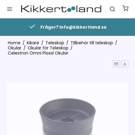
Frågor? Info@kikkertland.se
Home
/
Kikare
/
Teleskop
/
Tillbehör till teleskop
/
Okular
/
Okular för Teleskop
/
Celestron Omni Plossl Okular