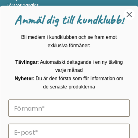
Förstoringsglas
Metalldetektering
Anmäl dig till kundklubb!
Guider
Mærker
Bli medlem i kundklubben och se fram emot
Kundservice
exklusiva förmåner:
Kontakta oss
Tävlingar
: Automatiskt deltagande i en ny tävling
Köpvillkor
varje månad
Returnering
Cookies
Nyheter
: Du är den första som får information om
Om Kikkertland
de senaste produkterna
Prenumerera på vårt nyhetsbrev
ANMÄLAN NYHETSBREVET
Följ oss på Facebook