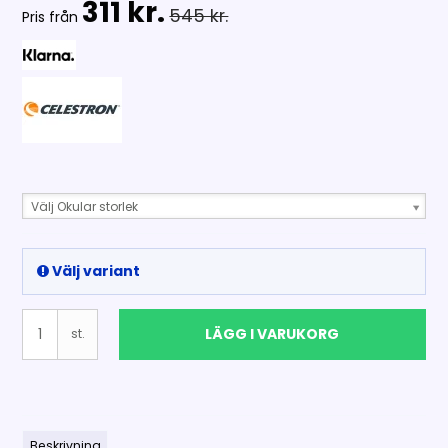
311 kr.
545 kr.
Pris från
Välj Okular storlek
Välj variant
LÄGG I VARUKORG
st.
Beskrivning