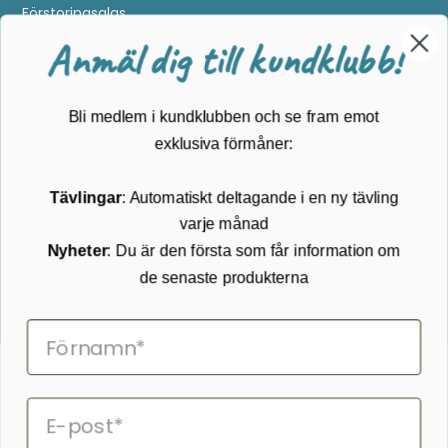
Förstoringsglas
Metalldetektering
Anmäl dig till kundklubb!
Guider
Mærker
Bli medlem i kundklubben och se fram emot
Kundservice
exklusiva förmåner:
Kontakta oss
Tävlingar
: Automatiskt deltagande i en ny tävling
Köpvillkor
varje månad
Returnering
Cookies
Nyheter
: Du är den första som får information om
Om Kikkertland
de senaste produkterna
Prenumerera på vårt nyhetsbrev
ANMÄLAN NYHETSBREVET
Följ oss på Facebook