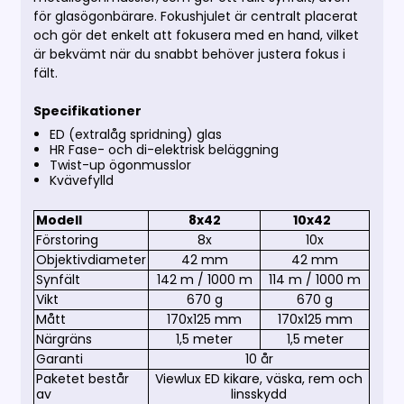
för glasögonbärare.
Fokushjulet är centralt placerat
och gör det enkelt att fokusera med en hand, vilket
är bekvämt när du snabbt behöver justera fokus i
fält.
Specifikationer
ED (extralåg spridning) glas
HR Fase- och di-elektrisk beläggning
Twist-up ögonmusslor
Kvävefylld
Modell
8x42
10x42
Förstoring
8x
10x
Objektivdiameter
42 mm
42 mm
Synfält
142 m / 1000 m
114 m / 1000 m
Vikt
670 g
670 g
Mått
170x125 mm
170x125 mm
Närgräns
1,5 meter
1,5 meter
Garanti
10 år
Paketet består
Viewlux ED kikare, väska, rem
och
av
linsskydd