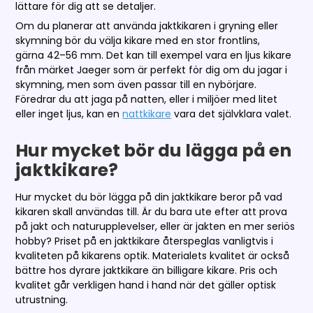
lättare för dig att se detaljer.
Om du planerar att använda jaktkikaren i gryning eller
skymning bör du välja kikare med en stor frontlins,
gärna 42–56 mm. Det kan till exempel vara en ljus kikare
från märket Jaeger som är perfekt för dig om du jagar i
skymning, men som även passar till en nybörjare.
Föredrar du att jaga på natten, eller i miljöer med litet
eller inget ljus, kan en
nattkikare
vara det självklara valet.
Hur mycket bör du lägga på en
jaktkikare?
Hur mycket du bör lägga på din jaktkikare beror på vad
kikaren skall användas till. Är du bara ute efter att prova
på jakt och naturupplevelser, eller är jakten en mer seriös
hobby? Priset på en jaktkikare återspeglas vanligtvis i
kvaliteten på kikarens optik. Materialets kvalitet är också
bättre hos dyrare jaktkikare än billigare kikare. Pris och
kvalitet går verkligen hand i hand när det gäller optisk
utrustning.