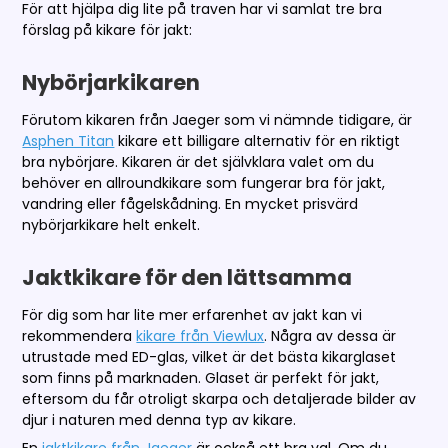
För att hjälpa dig lite på traven har vi samlat tre bra
förslag på kikare för jakt:
Nybörjarkikaren
Förutom kikaren från Jaeger som vi nämnde tidigare, är
Asphen Titan
kikare ett billigare alternativ för en riktigt
bra nybörjare. Kikaren är det självklara valet om du
behöver en allroundkikare som fungerar bra för jakt,
vandring eller fågelskådning. En mycket prisvärd
nybörjarkikare helt enkelt.
Jaktkikare för den lättsamma
För dig som har lite mer erfarenhet av jakt kan vi
rekommendera
kikare från Viewlux
. Några av dessa är
utrustade med ED-glas, vilket är det bästa kikarglaset
som finns på marknaden. Glaset är perfekt för jakt,
eftersom du får otroligt skarpa och detaljerade bilder av
djur i naturen med denna typ av kikare.
En
jaktkikare från Jaeger
är också ett bra val. Om du