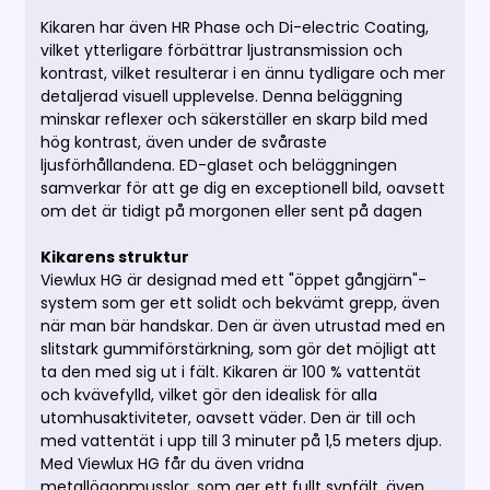
Kikaren har även HR Phase och Di-electric Coating,
vilket ytterligare förbättrar ljustransmission och
kontrast, vilket resulterar i en ännu tydligare och mer
detaljerad visuell upplevelse.
Denna beläggning
minskar reflexer och säkerställer en skarp bild med
hög kontrast, även under de svåraste
ljusförhållandena.
ED-glaset och beläggningen
samverkar för att ge dig en exceptionell bild, oavsett
om det är tidigt på morgonen eller sent på dagen
Kikarens struktur
Viewlux HG är designad med ett "öppet gångjärn"-
system som ger ett solidt och bekvämt grepp, även
när man bär handskar.
Den är även utrustad med en
slitstark gummiförstärkning, som gör det möjligt att
ta den med sig ut i fält.
Kikaren är 100 % vattentät
och kvävefylld, vilket gör den idealisk för alla
utomhusaktiviteter, oavsett väder.
Den är till och
med vattentät i upp till 3 minuter på 1,5 meters djup.
Med Viewlux HG får du även vridna
metallögonmusslor, som ger ett fullt synfält, även