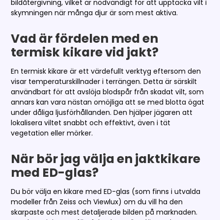
bildåtergivning, vilket är nödvändigt för att upptäcka vilt i
skymningen när många djur är som mest aktiva.
Vad är fördelen med en
termisk kikare vid jakt?
En termisk kikare är ett värdefullt verktyg eftersom den
visar temperaturskillnader i terrängen. Detta är särskilt
användbart för att avslöja blodspår från skadat vilt, som
annars kan vara nästan omöjliga att se med blotta ögat
under dåliga ljusförhållanden. Den hjälper jägaren att
lokalisera viltet snabbt och effektivt, även i tät
vegetation eller mörker.
När bör jag välja en jaktkikare
med ED-glas?
Du bör välja en kikare med ED-glas (som finns i utvalda
modeller från Zeiss och Viewlux) om du vill ha den
skarpaste och mest detaljerade bilden på marknaden.