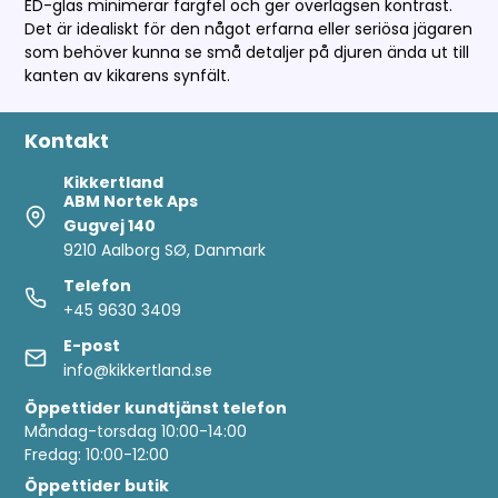
ED-glas minimerar färgfel och ger överlägsen kontrast.
Det är idealiskt för den något erfarna eller seriösa jägaren
som behöver kunna se små detaljer på djuren ända ut till
kanten av kikarens synfält.
Kontakt
Kikkertland
ABM Nortek Aps
Gugvej 140
9210 Aalborg SØ, Danmark
Telefon
+45 9630 3409
E-post
info@kikkertland.se
Öppettider
kundtjänst telefon
Måndag-torsdag 10:00-14:00
Fredag: 10:00-12:00
Öppettider butik