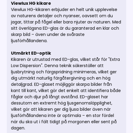
Viewlux HG kikare
Viewlux HG-kikaren erbjuder en helt unik upplevelse
av naturens detaljer och nyanser, oavsett om du
jagar, tittar på fågel eller bara njuter av naturen.
Med
sitt överlägsna ED-glas är du garanterad en klar och
skarp bild – även under de svåraste
ljusförhållandena.
Utmärkt ED-optik
Kikaren är utrustad med ED-glas, vilket står för "Extra
Low Dispersion".
Denna teknik säkerställer att
ljusbrytning och färgspridning minimeras, vilket ger
dig utmärkt naturlig färgåtergivning och en hög
detaljgrad.
ED-glaset möjliggör skarpa bilder från
kant till kant, vilket gör det enkelt att identifiera både
fåglar och djur på långt avstånd.
ED-glaset har
dessutom en extremt hög ljusgenomsläpplighet,
vilket gör att kikaren ger dig ljusa bilder även när
ljusförhållandena inte är optimala – en stor fördel
när du ska ut i fält tidigt på morgonen eller sent på
dagen.