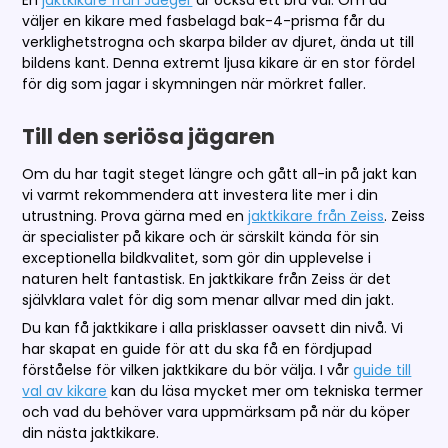
väljer en kikare med fasbelagd bak-4-prisma får du
verklighetstrogna och skarpa bilder av djuret, ända ut till
bildens kant. Denna extremt ljusa kikare är en stor fördel
för dig som jagar i skymningen när mörkret faller.
Till den seriösa jägaren
Om du har tagit steget längre och gått all-in på jakt kan
vi varmt rekommendera att investera lite mer i din
utrustning. Prova gärna med en
jaktkikare från Zeiss
. Zeiss
är specialister på kikare och är särskilt kända för sin
exceptionella bildkvalitet, som gör din upplevelse i
naturen helt fantastisk. En jaktkikare från Zeiss är det
självklara valet för dig som menar allvar med din jakt.
Du kan få jaktkikare i alla prisklasser oavsett din nivå. Vi
har skapat en guide för att du ska få en fördjupad
förståelse för vilken jaktkikare du bör välja. I vår
guide till
val av kikare
kan du läsa mycket mer om tekniska termer
och vad du behöver vara uppmärksam på när du köper
din nästa jaktkikare.