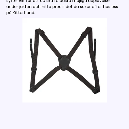
syfte. Allt för att du ska få bästa möjliga upplevelse
under jakten och hitta precis det du söker efter hos oss
på Kikkertland.