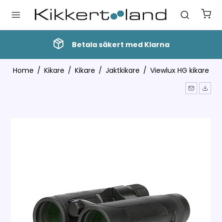
arna
5 stjärnor på Trustpilot
Home
/
Kikare
/
Kikare
/
Jaktkikare
/
Viewlux HG kikare