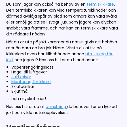
Du som jagar kan också ha behov av en
termisk kikare
.
Den termiska kikaren kan visa temperaturskillnader och
därmed avslöja spår av blod som annars kan vara svåra
eller omöjliga att se i svagt ljus. Som jägare kan olyckan
snabbt vara framme, och här kan en termisk kikare vara
din räddare i nöden.
När du är ute på jakt kommer du naturligtvis att behöva
mer än bara en bra jaktkikare. Visste du att vi på
Kikkerland även har tillbehör och annan
utrustning för
jakt
och jägare? Hos oss hittar du bland annat:
Vapenrengöringssats
Hagel till luftgevär
Jaktknivar
Montering för kikare
Skjutbänkar
Skjutmål
.. och mycket mer!
Hos oss hittar du all
utrustning
du behöver för en lyckad
jakt och vilda naturupplevelser.